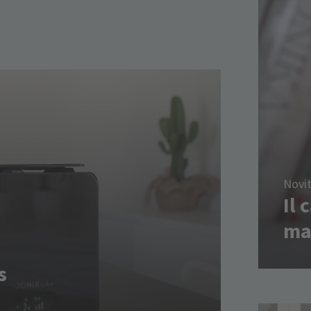
Novi
Il 
ma
s