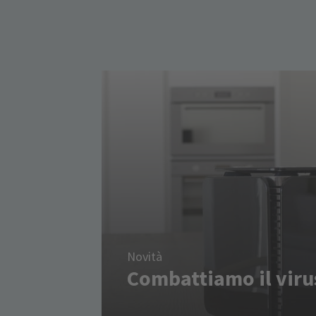
Novità
Combattiamo il viru