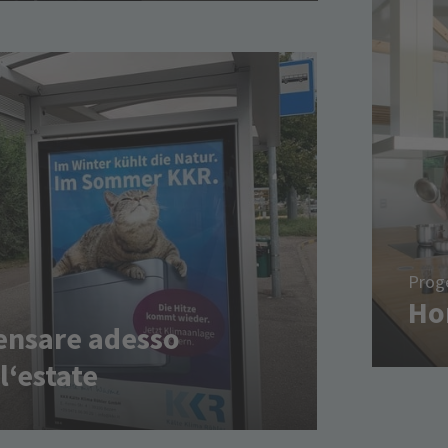
Proge
Ho
ensare adesso
l‘estate