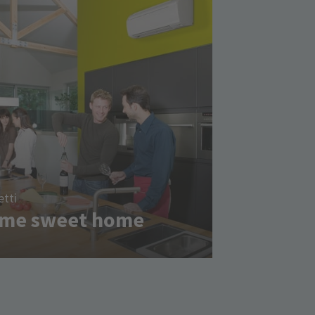
tti
me sweet home