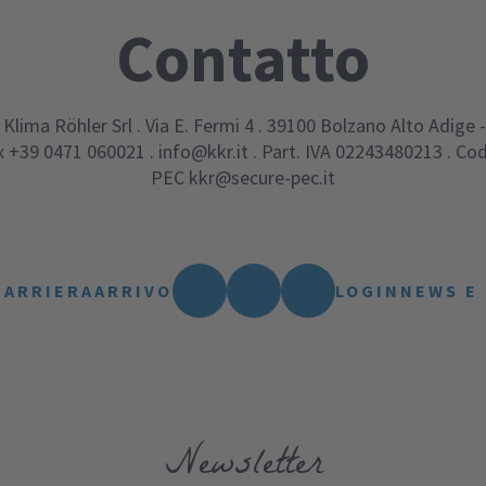
Contatto
 Klima Röhler Srl
.
Via E. Fermi 4
.
39100
Bolzano
Alto Adige -
x
+39 0471 060021
.
info@kkr.it
.
Part. IVA 02243480213
.
Cod
PEC
kkr@secure-pec.it
CARRIERA
ARRIVO
LOGIN
NEWS E
Newsletter