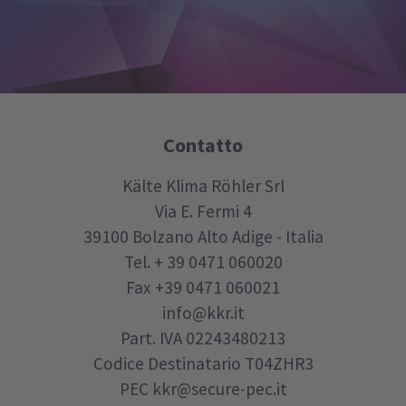
Contatto
Kälte Klima Röhler Srl
Via E. Fermi 4
39100
Bolzano
Alto Adige - Italia
Tel.
+ 39 0471 060020
Fax
+39 0471 060021
info@kkr.it
Part. IVA 02243480213
Codice Destinatario T04ZHR3
PEC
kkr@secure-pec.it