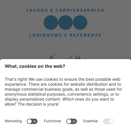
LAVORO E CARRIERA
ARRIVO
LOGIN
NEWS E REFERENZE
Newsletter
Privacy
(Info)
Informativa privacy
|
CGV
|
Credits
|
Impostazioni cookie
|
Sitemap
|
Produced by