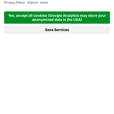
Ambiente perfetto
per ospiti felici
Silenzioso e discreto
si percepisce ma non si sente
Impostazioni individuali
perché non tutti i clienti sono uguali