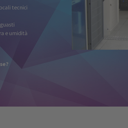
cali tecnici
 guasti
a e umidità
sse?