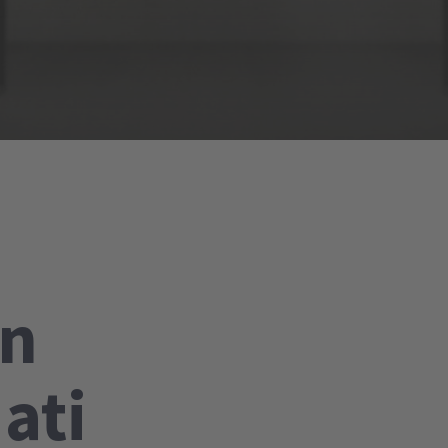
on
ati