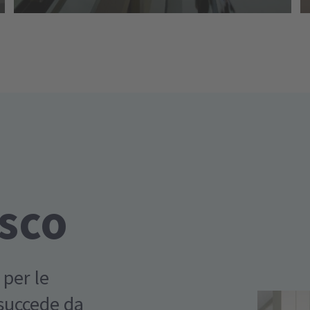
esco
 per le
 succede da