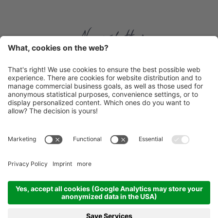
Newsletter
Datenschutzerklärung
(Info)
Datenschutzerklärung
|
AGBs
|
Impressum
|
Cookie-
Einstellungen
|
Sitemap
|
Produced by