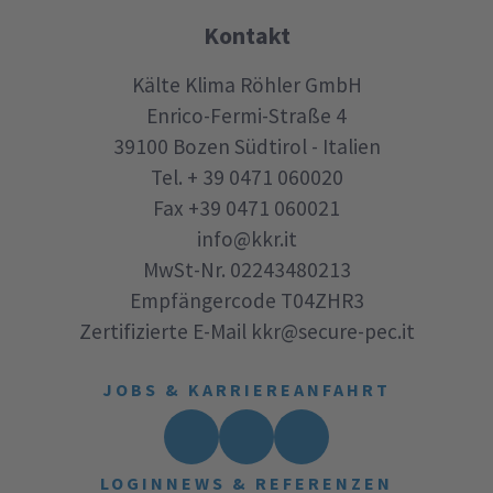
Kontakt
Kälte Klima Röhler GmbH
Enrico-Fermi-Straße 4
39100
Bozen
Südtirol - Italien
Tel.
+ 39 0471 060020
Fax
+39 0471 060021
info@kkr.it
MwSt-Nr. 02243480213
Empfängercode T04ZHR3
Zertifizierte E-Mail
kkr@secure-pec.it
JOBS & KARRIERE
ANFAHRT
LOGIN
NEWS & REFERENZEN