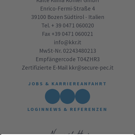
Enrico-Fermi-Straße 4
39100
Bozen
Südtirol - Italien
Tel.
+ 39 0471 060020
Fax
+39 0471 060021
info@kkr.it
MwSt-Nr. 02243480213
Empfängercode T04ZHR3
Zertifizierte E-Mail
kkr@secure-pec.it
JOBS & KARRIERE
ANFAHRT
LOGIN
NEWS & REFERENZEN