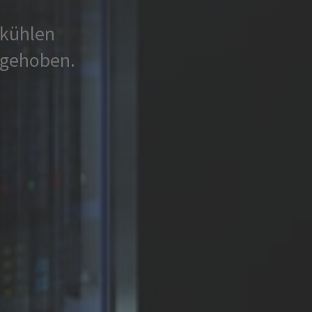
 kühlen
fgehoben.